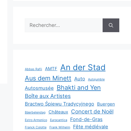
Rechercher :
An der Stad
AMTF
Abbas Rafii
Aus dem Minett
Auto
Autojumble
Bhakti and Yen
Autosmusée
Boîte aux Artistes
Bractwo Śpiewu Tradycyjnego
Buergen
Concert de Noël
Châteaux
Bäerbelendag
Fond-de-Gras
Estro Armonico
Eurocantica
Fête médiévale
Franck Colotte
Frank Wilhelm