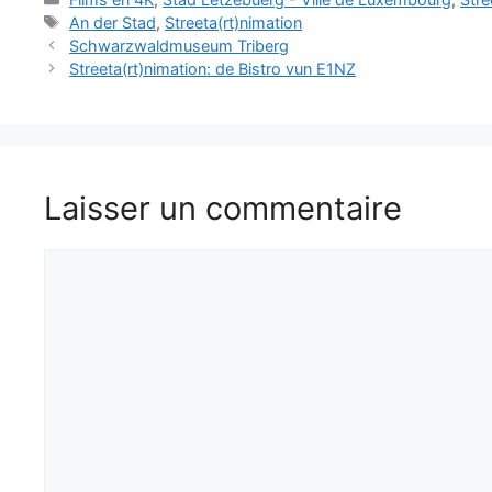
Étiquettes
An der Stad
,
Streeta(rt)nimation
Schwarzwaldmuseum Triberg
Streeta(rt)nimation: de Bistro vun E1NZ
Laisser un commentaire
Commentaire