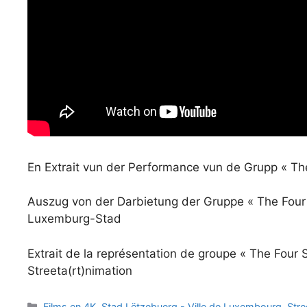
En Extrait vun der Performance vun de Grupp « The
Auszug von der Darbietung der Gruppe « The Four S
Luxemburg-Stad
Extrait de la représentation de groupe « The Four 
Streeta(rt)nimation
Catégories
Films en 4K
,
Stad Lëtzebuerg - Ville de Luxembourg
,
Stre