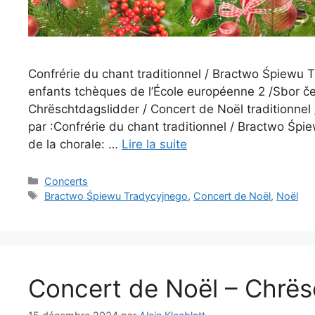
Confrérie du chant traditionnel / Bractwo Śpiewu
enfants tchèques de l’École européenne 2 /Sbor če
Chrëschtdagslidder / Concert de Noël traditionnel
par :Confrérie du chant traditionnel / Bractwo Ś
de la chorale: …
Lire la suite
Catégories
Concerts
Étiquettes
Bractwo Śpiewu Tradycyjnego
,
Concert de Noël
,
Noël
Concert de Noël – Chrë