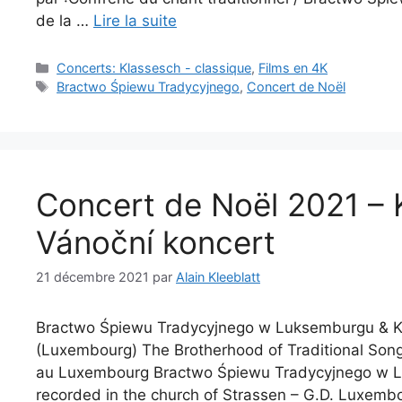
de la …
Lire la suite
Catégories
Concerts: Klassesch - classique
,
Films en 4K
Étiquettes
Bractwo Śpiewu Tradycyjnego
,
Concert de Noël
Concert de Noël 2021 – 
Vánoční koncert
21 décembre 2021
par
Alain Kleeblatt
Bractwo Śpiewu Tradycyjnego w Luksemburgu & Ka
(Luxembourg) The Brotherhood of Traditional Song 
au Luxembourg Bractwo Śpiewu Tradycyjnego w L
recorded in the church of Strassen – G.D. Luxem