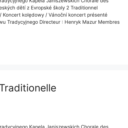
 Tradycyjnego Kapela Janiszewskich Chorale des
ských dětí z Evropské školy 2 Traditionnel
 / Koncert kolędowy / Vánoční koncert présenté
piewu Tradycyjnego Directeur : Henryk Mazur Membres
raditionelle
 Tradycyjnego Kapela Janiszewskich Chorale des