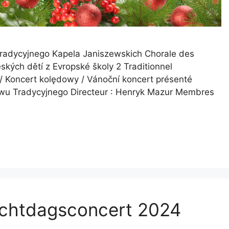
 Tradycyjnego Kapela Janiszewskich Chorale des
ských dětí z Evropské školy 2 Traditionnel
 / Koncert kolędowy / Vánoční koncert présenté
piewu Tradycyjnego Directeur : Henryk Mazur Membres
schtdagsconcert 2024