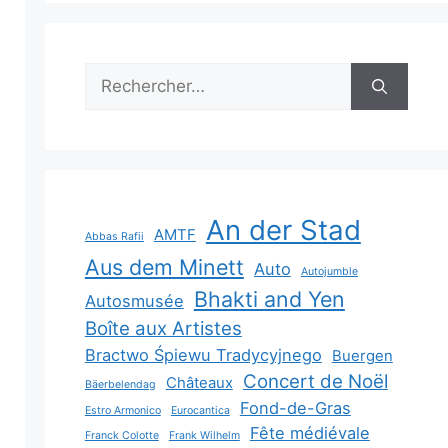
Rechercher :
An der Stad
AMTF
Abbas Rafii
Aus dem Minett
Auto
Autojumble
Bhakti and Yen
Autosmusée
Boîte aux Artistes
Bractwo Śpiewu Tradycyjnego
Buergen
Concert de Noël
Châteaux
Bäerbelendag
Fond-de-Gras
Estro Armonico
Eurocantica
Fête médiévale
Franck Colotte
Frank Wilhelm