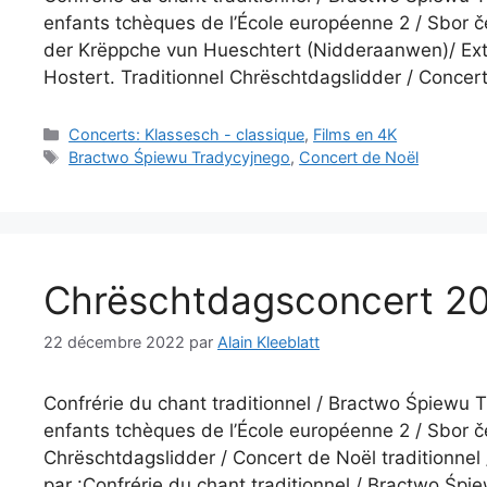
enfants tchèques de l’École européenne 2 / Sbor če
der Krëppche vun Hueschtert (Nidderaanwen)/ Extra
Hostert. Traditionnel Chrëschtdagslidder / Concert
Catégories
Concerts: Klassesch - classique
,
Films en 4K
Étiquettes
Bractwo Śpiewu Tradycyjnego
,
Concert de Noël
Chrëschtdagsconcert 20
22 décembre 2022
par
Alain Kleeblatt
Confrérie du chant traditionnel / Bractwo Śpiewu
enfants tchèques de l’École européenne 2 / Sbor če
Chrëschtdagslidder / Concert de Noël traditionnel
par :Confrérie du chant traditionnel / Bractwo Ś