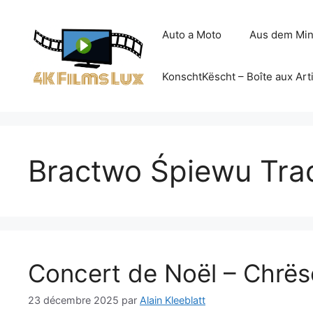
Aller
au
Auto a Moto
Aus dem Min
contenu
KonschtKëscht – Boîte aux Art
Bractwo Śpiewu Tra
Concert de Noël – Chrë
23 décembre 2025
par
Alain Kleeblatt