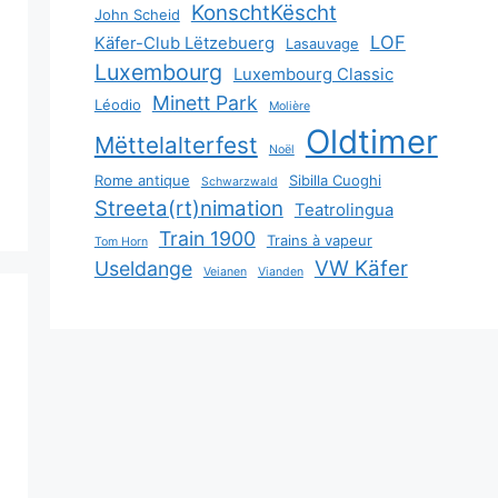
KonschtKëscht
John Scheid
LOF
Käfer-Club Lëtzebuerg
Lasauvage
Luxembourg
Luxembourg Classic
Minett Park
Léodio
Molière
Oldtimer
Mëttelalterfest
Noël
Rome antique
Sibilla Cuoghi
Schwarzwald
Streeta(rt)nimation
Teatrolingua
Train 1900
Trains à vapeur
Tom Horn
VW Käfer
Useldange
Veianen
Vianden