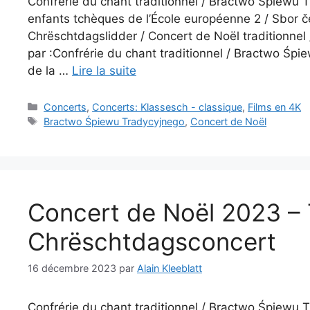
Confrérie du chant traditionnel / Bractwo Śpiewu
enfants tchèques de l’École européenne 2 / Sbor če
Chrëschtdagslidder / Concert de Noël traditionnel
par :Confrérie du chant traditionnel / Bractwo Ś
de la …
Lire la suite
Catégories
Concerts
,
Concerts: Klassesch - classique
,
Films en 4K
Étiquettes
Bractwo Śpiewu Tradycyjnego
,
Concert de Noël
Concert de Noël 2023 – T
Chrëschtdagsconcert
16 décembre 2023
par
Alain Kleeblatt
Confrérie du chant traditionnel / Bractwo Śpiewu