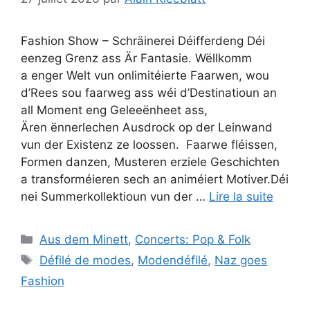
Fashion Show – Schräinerei Déifferdeng Déi
eenzeg Grenz ass Är Fantasie. Wëllkomm
a enger Welt vun onlimitéierte Faarwen, wou
d’Rees sou faarweg ass wéi d’Destinatioun an
all Moment eng Geleeënheet ass,
Ären ënnerlechen Ausdrock op der Leinwand
vun der Existenz ze loossen. Faarwe fléissen,
Formen danzen, Musteren erziele Geschichten
a transforméieren sech an animéiert Motiver.Déi
nei Summerkollektioun vun der …
Lire la suite
Catégories
Aus dem Minett
,
Concerts: Pop & Folk
Étiquettes
Défilé de modes
,
Modendéfilé
,
Naz goes
Fashion