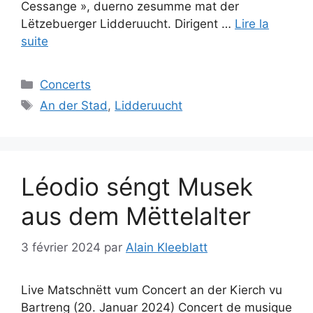
Cessange », duerno zesumme mat der
Lëtzebuerger Lidderuucht. Dirigent …
Lire la
suite
Catégories
Concerts
Étiquettes
An der Stad
,
Lidderuucht
Léodio séngt Musek
aus dem Mëttelalter
3 février 2024
par
Alain Kleeblatt
Live Matschnëtt vum Concert an der Kierch vu
Bartreng (20. Januar 2024) Concert de musique