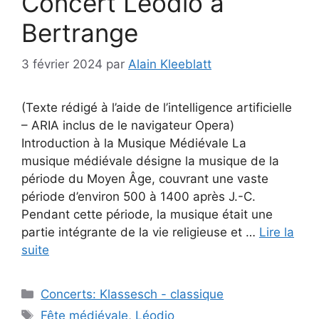
Concert Léodio à
Bertrange
3 février 2024
par
Alain Kleeblatt
(Texte rédigé à l’aide de l’intelligence artificielle
– ARIA inclus de le navigateur Opera)
Introduction à la Musique Médiévale La
musique médiévale désigne la musique de la
période du Moyen Âge, couvrant une vaste
période d’environ 500 à 1400 après J.-C.
Pendant cette période, la musique était une
partie intégrante de la vie religieuse et …
Lire la
suite
Catégories
Concerts: Klassesch - classique
Étiquettes
Fête médiévale
,
Léodio