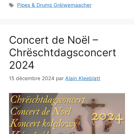
Étiquettes
Pipes & Drums Gréiwemaacher
Concert de Noël –
Chrëschtdagsconcert
2024
15 décembre 2024
par
Alain Kleeblatt