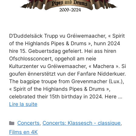
D’Duddelsäck Trupp vu Gréiwemaacher, « Spirit
of the Highlands Pipes & Drums », hunn 2024
hire 15. Gebuertsdag gefeiert. Hei ass hiren
Ofschlossconcert, opgeholl am neie
Kulturzenter vu Gréiwemaacher, « Machera ». Si
goufen ënnerstëtzt vun der Fanfare Nidderkuer.
The bagpipe troupe from Grevenmacher (Lux.),
« Spirit of the Highlands Pipes & Drums »,
celebrated their 15th birthday in 2024. Here …
Lire la suite
Catégories
Concerts
,
Concerts: Klassesch - classique
,
Films en 4K