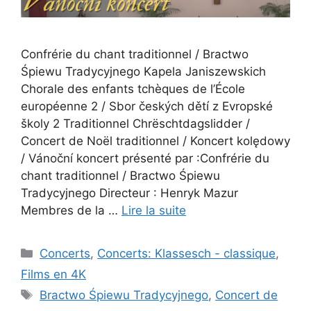
Confrérie du chant traditionnel / Bractwo
Śpiewu Tradycyjnego Kapela Janiszewskich
Chorale des enfants tchèques de l’École
européenne 2 / Sbor českých dětí z Evropské
školy 2 Traditionnel Chrëschtdagslidder /
Concert de Noël traditionnel / Koncert kolędowy
/ Vánoční koncert présenté par :Confrérie du
chant traditionnel / Bractwo Śpiewu
Tradycyjnego Directeur : Henryk Mazur
Membres de la …
Lire la suite
Catégories
Concerts
,
Concerts: Klassesch - classique
,
Films en 4K
Étiquettes
Bractwo Śpiewu Tradycyjnego
,
Concert de