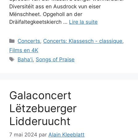
Diversitéit ass en Ausdrock vun eiser
Mënschheet. Opgeholl an der
Dräifaltegkeetskierch …
Lire la suite
Catégories
Concerts
,
Concerts: Klassesch - classique
,
Films en 4K
Étiquettes
Baha'i
,
Songs of Praise
Galaconcert
Lëtzebuerger
Lidderuucht
7 mai 2024
par
Alain Kleeblatt