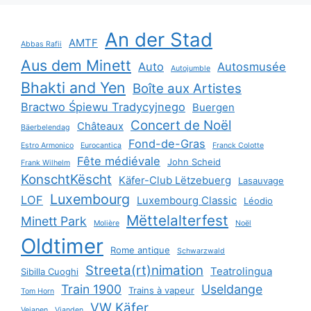
An der Stad
AMTF
Abbas Rafii
Aus dem Minett
Auto
Autosmusée
Autojumble
Bhakti and Yen
Boîte aux Artistes
Bractwo Śpiewu Tradycyjnego
Buergen
Concert de Noël
Châteaux
Bäerbelendag
Fond-de-Gras
Estro Armonico
Eurocantica
Franck Colotte
Fête médiévale
John Scheid
Frank Wilhelm
KonschtKëscht
Käfer-Club Lëtzebuerg
Lasauvage
Luxembourg
LOF
Luxembourg Classic
Léodio
Mëttelalterfest
Minett Park
Molière
Noël
Oldtimer
Rome antique
Schwarzwald
Streeta(rt)nimation
Teatrolingua
Sibilla Cuoghi
Train 1900
Useldange
Trains à vapeur
Tom Horn
VW Käfer
Veianen
Vianden