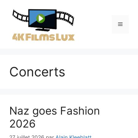
Aller
au
contenu
Menu
Concerts
Naz goes Fashion
2026
27 juillet 2026
par
Alain Kleeblatt