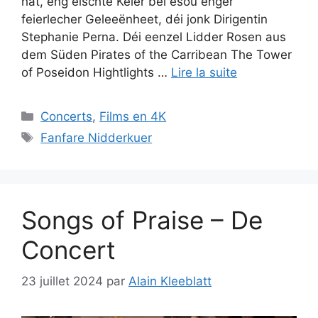
hat, eng éischte Kéier bei esou enger
feierlecher Geleeënheet, déi jonk Dirigentin
Stephanie Perna. Déi eenzel Lidder Rosen aus
dem Süden Pirates of the Carribean The Tower
of Poseidon Hightlights …
Lire la suite
Catégories
Concerts
,
Films en 4K
Étiquettes
Fanfare Nidderkuer
Songs of Praise – De
Concert
23 juillet 2024
par
Alain Kleeblatt