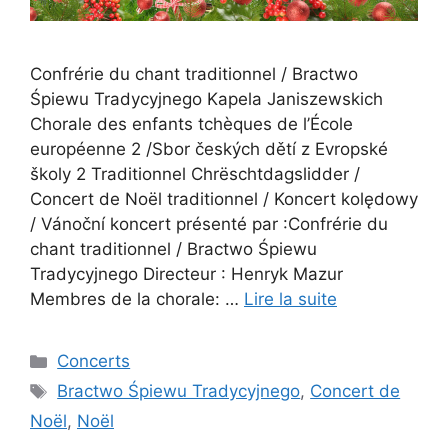
Confrérie du chant traditionnel / Bractwo
Śpiewu Tradycyjnego Kapela Janiszewskich
Chorale des enfants tchèques de l’École
européenne 2 /Sbor českých dětí z Evropské
školy 2 Traditionnel Chrëschtdagslidder /
Concert de Noël traditionnel / Koncert kolędowy
/ Vánoční koncert présenté par :Confrérie du
chant traditionnel / Bractwo Śpiewu
Tradycyjnego Directeur : Henryk Mazur
Membres de la chorale: …
Lire la suite
Catégories
Concerts
Étiquettes
Bractwo Śpiewu Tradycyjnego
,
Concert de
Noël
,
Noël