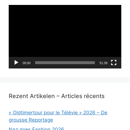
Lecteur
vidéo
00:00
51:39
Rezent Artikelen – Articles récents
« Oldtimertour pour le Télévie » 2026 – De
grousse Reportage
Naz goes Fashion 2026