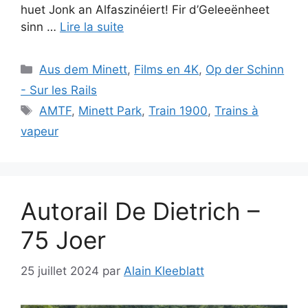
huet Jonk an Alfaszinéiert! Fir d’Geleeënheet
sinn …
Lire la suite
Catégories
Aus dem Minett
,
Films en 4K
,
Op der Schinn
- Sur les Rails
Étiquettes
AMTF
,
Minett Park
,
Train 1900
,
Trains à
vapeur
Autorail De Dietrich –
75 Joer
25 juillet 2024
par
Alain Kleeblatt