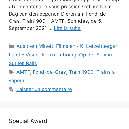
/ Une centenaire sous pression Gefilmt beim
Dag vun den oppenen Dieren am Fond-de-
Gras, Train1900 – AMTF, Sonndes, de 5.
September 2021 …
Lire la suite
Catégories
Aus dem Minett
,
Films en 4K
,
Lëtzebuerger
Land - Visiter le Luxembourg
,
Op der Schinn -
Sur les Rails
Étiquettes
AMTF
,
Fond-de-Gras
,
Train 1900
,
Trains à
vapeur
Laisser un commentaire
Special Award