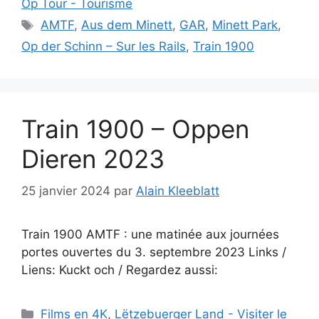
Op Tour - Tourisme
Étiquettes
AMTF
,
Aus dem Minett
,
GAR
,
Minett Park
,
Op der Schinn – Sur les Rails
,
Train 1900
Train 1900 – Oppen
Dieren 2023
25 janvier 2024
par
Alain Kleeblatt
Train 1900 AMTF : une matinée aux journées
portes ouvertes du 3. septembre 2023 Links /
Liens: Kuckt och / Regardez aussi:
Catégories
Films en 4K
,
Lëtzebuerger Land - Visiter le