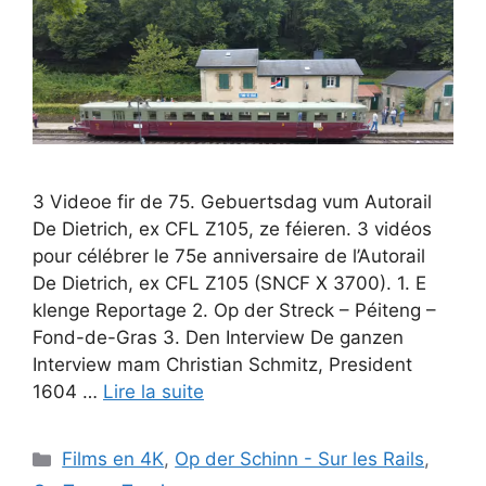
3 Videoe fir de 75. Gebuertsdag vum Autorail
De Dietrich, ex CFL Z105, ze féieren. 3 vidéos
pour célébrer le 75e anniversaire de l’Autorail
De Dietrich, ex CFL Z105 (SNCF X 3700). 1. E
klenge Reportage 2. Op der Streck – Péiteng –
Fond-de-Gras 3. Den Interview De ganzen
Interview mam Christian Schmitz, President
1604 …
Lire la suite
Catégories
Films en 4K
,
Op der Schinn - Sur les Rails
,