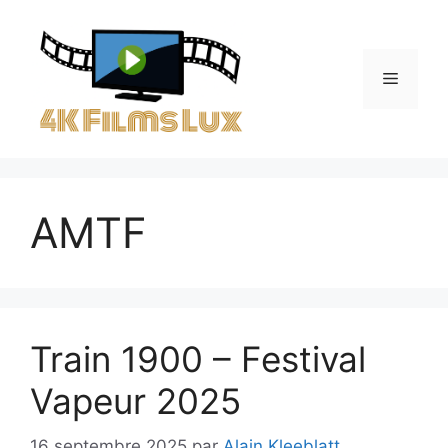
Aller
au
contenu
Menu
AMTF
Train 1900 – Festival
Vapeur 2025
16 septembre 2025
par
Alain Kleeblatt