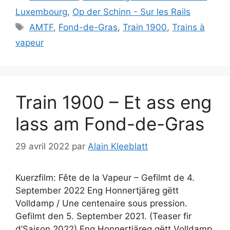
Luxembourg
,
Op der Schinn - Sur les Rails
Étiquettes
AMTF
,
Fond-de-Gras
,
Train 1900
,
Trains à
vapeur
Train 1900 – Et ass eng
lass am Fond-de-Gras
29 avril 2022
par
Alain Kleeblatt
Kuerzfilm: Fête de la Vapeur – Gefilmt de 4.
September 2022 Eng Honnertjäreg gëtt
Volldamp / Une centenaire sous pression.
Gefilmt den 5. September 2021. (Teaser fir
d’Saison 2022) Eng Honnertjäreg gëtt Volldamp