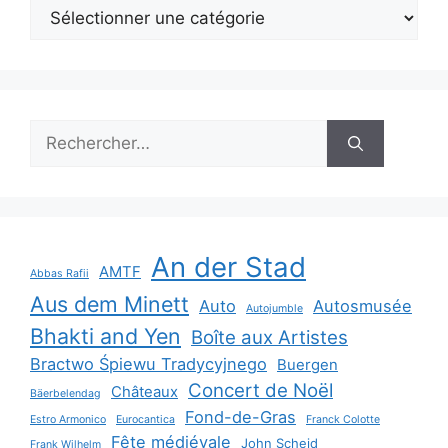
Catégories
Rechercher :
An der Stad
AMTF
Abbas Rafii
Aus dem Minett
Auto
Autosmusée
Autojumble
Bhakti and Yen
Boîte aux Artistes
Bractwo Śpiewu Tradycyjnego
Buergen
Concert de Noël
Châteaux
Bäerbelendag
Fond-de-Gras
Estro Armonico
Eurocantica
Franck Colotte
Fête médiévale
John Scheid
Frank Wilhelm