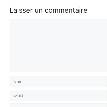
Laisser un commentaire
Commentaire
Nom
E-
mail
Site