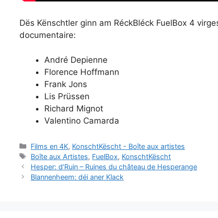
Dës Kënschtler ginn am RéckBléck FuelBox 4 virgest
documentaire:
André Depienne
Florence Hoffmann
Frank Jons
Lis Prüssen
Richard Mignot
Valentino Camarda
Catégories
Films en 4K
,
KonschtKëscht - Boîte aux artistes
Étiquettes
Boîte aux Artistes
,
FuelBox
,
KonschtKëscht
Hesper: d’Ruin – Ruines du château de Hesperange
Blannenheem: déi aner Klack