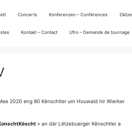
ett
Concerts
Konferenzen – Conférences
Zäitz
istes
Kontakt – Contact
Ufro – Demande de tournage
V
 Mee 2020 eng 80 Kënschtler um Houwald hir Wierker
KonschtKëscht
» an där Lëtzebuerger Kënschtler a