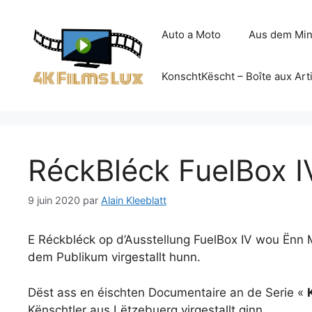
Aller
au
Auto a Moto
Aus dem Min
contenu
KonschtKëscht – Boîte aux Art
RéckBléck FuelBox I
9 juin 2020
par
Alain Kleeblatt
E Réckbléck op d’Ausstellung FuelBox IV wou Ënn
dem Publikum virgestallt hunn.
Dëst ass en éischten Documentaire an de Serie «
Kënschtler aus Lëtzebuerg virgestallt ginn.