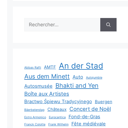
Rechercher :
An der Stad
AMTF
Abbas Rafii
Aus dem Minett
Auto
Autojumble
Bhakti and Yen
Autosmusée
Boîte aux Artistes
Bractwo Śpiewu Tradycyjnego
Buergen
Concert de Noël
Châteaux
Bäerbelendag
Fond-de-Gras
Estro Armonico
Eurocantica
Fête médiévale
Franck Colotte
Frank Wilhelm