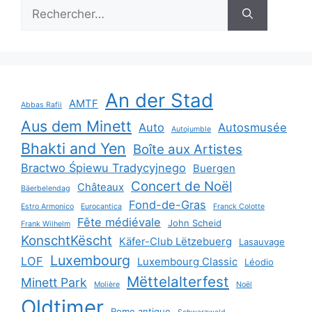
Rechercher :
An der Stad
AMTF
Abbas Rafii
Aus dem Minett
Auto
Autosmusée
Autojumble
Bhakti and Yen
Boîte aux Artistes
Bractwo Śpiewu Tradycyjnego
Buergen
Concert de Noël
Châteaux
Bäerbelendag
Fond-de-Gras
Estro Armonico
Eurocantica
Franck Colotte
Fête médiévale
John Scheid
Frank Wilhelm
KonschtKëscht
Käfer-Club Lëtzebuerg
Lasauvage
Luxembourg
LOF
Luxembourg Classic
Léodio
Mëttelalterfest
Minett Park
Molière
Noël
Oldtimer
Rome antique