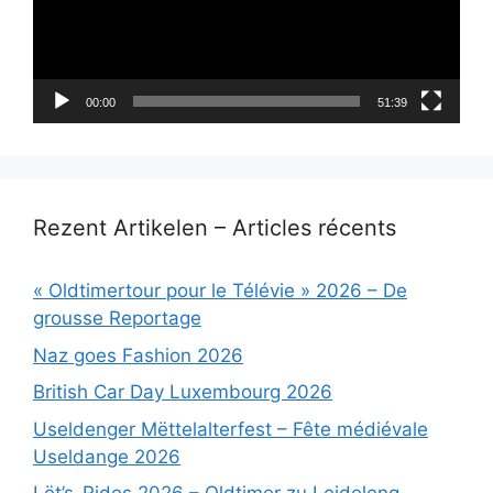
00:00
51:39
Rezent Artikelen – Articles récents
« Oldtimertour pour le Télévie » 2026 – De
grousse Reportage
Naz goes Fashion 2026
British Car Day Luxembourg 2026
Useldenger Mëttelalterfest – Fête médiévale
Useldange 2026