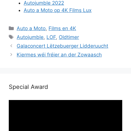
Autojumble 2022
Auto a Moto op 4K Films Lux
Catégories
Auto a Moto
,
Films en 4K
Étiquettes
Autojumble
,
LOF
,
Oldtimer
Galaconcert Lëtzebuerger Lidderuucht
Kiermes wéi fréier an der Zowaasch
Special Award
Lecteur
vidéo