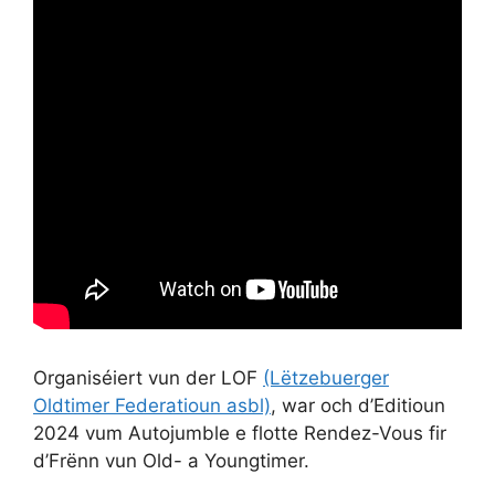
Organiséiert vun der LOF
(Lëtzebuerger
Oldtimer Federatioun asbl)
, war och d’Editioun
2024 vum Autojumble e flotte Rendez-Vous fir
d’Frënn vun Old- a Youngtimer.