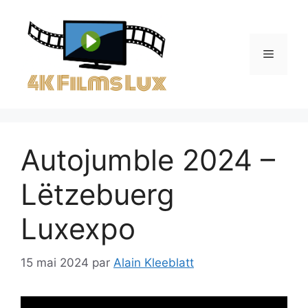
Aller
au
contenu
Menu
Autojumble 2024 –
Lëtzebuerg
Luxexpo
15 mai 2024
par
Alain Kleeblatt