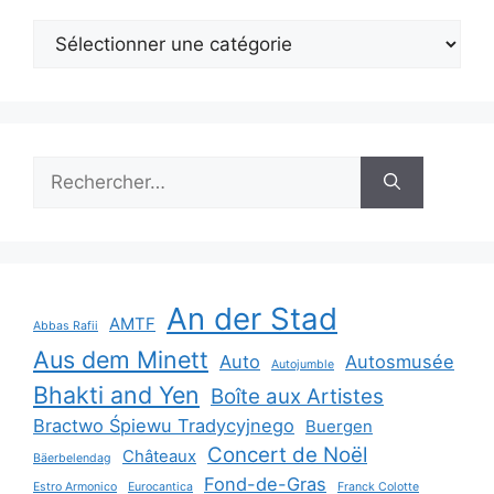
Catégories
Rechercher :
An der Stad
AMTF
Abbas Rafii
Aus dem Minett
Auto
Autosmusée
Autojumble
Bhakti and Yen
Boîte aux Artistes
Bractwo Śpiewu Tradycyjnego
Buergen
Concert de Noël
Châteaux
Bäerbelendag
Fond-de-Gras
Estro Armonico
Eurocantica
Franck Colotte