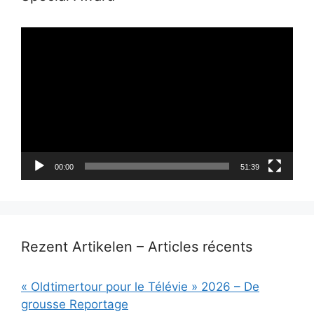
Lecteur
vidéo
00:00
51:39
Rezent Artikelen – Articles récents
« Oldtimertour pour le Télévie » 2026 – De
grousse Reportage