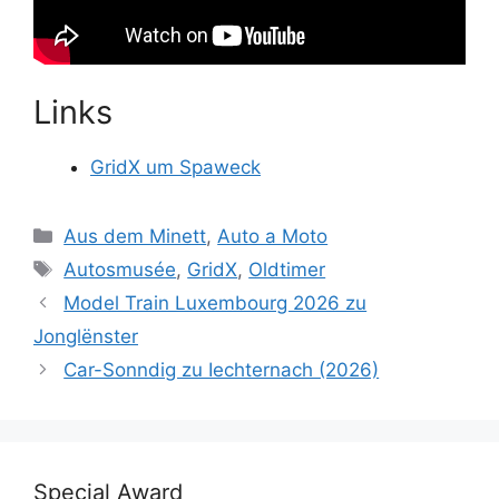
Links
GridX um Spaweck
Catégories
Aus dem Minett
,
Auto a Moto
Étiquettes
Autosmusée
,
GridX
,
Oldtimer
Model Train Luxembourg 2026 zu
Jonglënster
Car-Sonndig zu Iechternach (2026)
Special Award