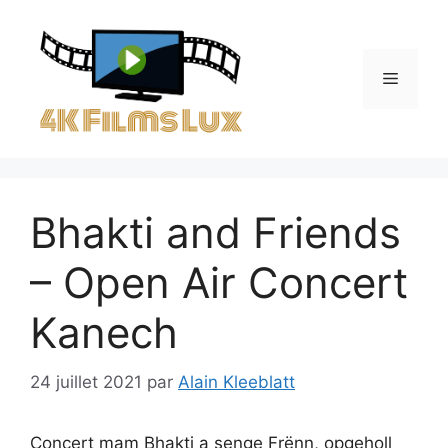
Aller
au
contenu
Menu
Bhakti and Friends
– Open Air Concert
Kanech
24 juillet 2021
par
Alain Kleeblatt
Concert mam Bhakti a senge Frënn, opgeholl