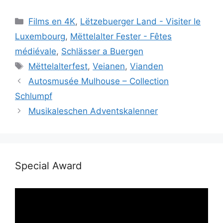
Catégories
Films en 4K
,
Lëtzebuerger Land - Visiter le
Luxembourg
,
Mëttelalter Fester - Fêtes
médiévale
,
Schlässer a Buergen
Étiquettes
Mëttelalterfest
,
Veianen
,
Vianden
Autosmusée Mulhouse – Collection
Schlumpf
Musikaleschen Adventskalenner
Special Award
Lecteur
vidéo