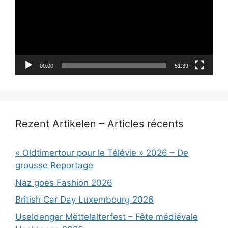
00:00
51:39
Rezent Artikelen – Articles récents
« Oldtimertour pour le Télévie » 2026 – De
grousse Reportage
Naz goes Fashion 2026
British Car Day Luxembourg 2026
Useldenger Mëttelalterfest – Fête médiévale