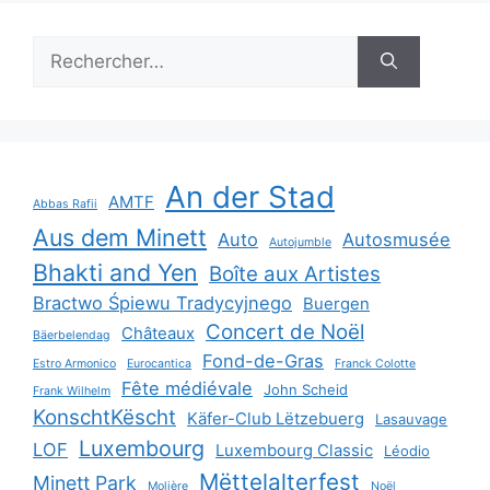
Rechercher :
An der Stad
AMTF
Abbas Rafii
Aus dem Minett
Auto
Autosmusée
Autojumble
Bhakti and Yen
Boîte aux Artistes
Bractwo Śpiewu Tradycyjnego
Buergen
Concert de Noël
Châteaux
Bäerbelendag
Fond-de-Gras
Estro Armonico
Eurocantica
Franck Colotte
Fête médiévale
John Scheid
Frank Wilhelm
KonschtKëscht
Käfer-Club Lëtzebuerg
Lasauvage
Luxembourg
LOF
Luxembourg Classic
Léodio
Mëttelalterfest
Minett Park
Molière
Noël