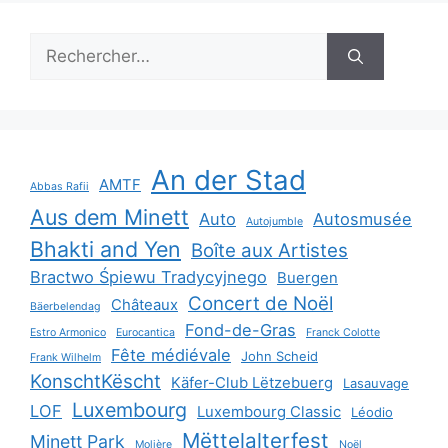
Rechercher :
An der Stad
AMTF
Abbas Rafii
Aus dem Minett
Auto
Autosmusée
Autojumble
Bhakti and Yen
Boîte aux Artistes
Bractwo Śpiewu Tradycyjnego
Buergen
Concert de Noël
Châteaux
Bäerbelendag
Fond-de-Gras
Estro Armonico
Eurocantica
Franck Colotte
Fête médiévale
John Scheid
Frank Wilhelm
KonschtKëscht
Käfer-Club Lëtzebuerg
Lasauvage
Luxembourg
LOF
Luxembourg Classic
Léodio
Mëttelalterfest
Minett Park
Molière
Noël