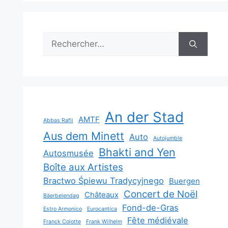
Rechercher :
An der Stad
AMTF
Abbas Rafii
Aus dem Minett
Auto
Autojumble
Bhakti and Yen
Autosmusée
Boîte aux Artistes
Bractwo Śpiewu Tradycyjnego
Buergen
Concert de Noël
Châteaux
Bäerbelendag
Fond-de-Gras
Estro Armonico
Eurocantica
Fête médiévale
Franck Colotte
Frank Wilhelm