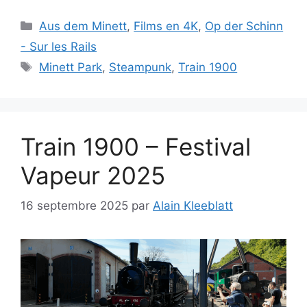
Catégories
Aus dem Minett
,
Films en 4K
,
Op der Schinn
- Sur les Rails
Étiquettes
Minett Park
,
Steampunk
,
Train 1900
Train 1900 – Festival
Vapeur 2025
16 septembre 2025
par
Alain Kleeblatt