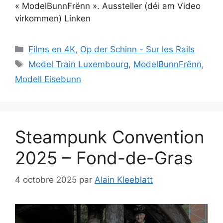
« ModelBunnFrënn ». Aussteller (déi am Video
virkommen) Linken
Catégories
Films en 4K
,
Op der Schinn - Sur les Rails
Étiquettes
Model Train Luxembourg
,
ModelBunnFrënn
,
Modell Eisebunn
Steampunk Convention
2025 – Fond-de-Gras
4 octobre 2025
par
Alain Kleeblatt