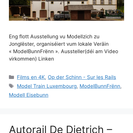
Eng flott Ausstellung vu Modellzich zu
Jonglëster, organiséiert vum lokale Veräin
« ModelBunnFrënn ». Aussteller(déi am Video
virkommen) Linken
Catégories
Films en 4K
,
Op der Schinn - Sur les Rails
Étiquettes
Model Train Luxembourg
,
ModelBunnFrënn
,
Modell Eisebunn
Autorail De Dietrich –