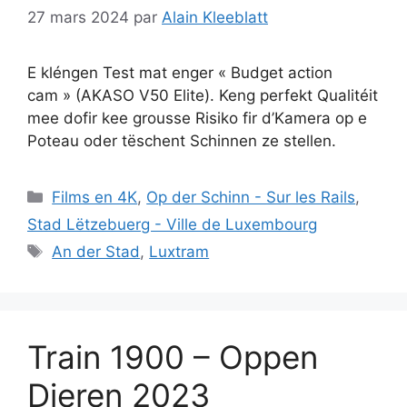
27 mars 2024
par
Alain Kleeblatt
E kléngen Test mat enger « Budget action
cam » (AKASO V50 Elite). Keng perfekt Qualitéit
mee dofir kee grousse Risiko fir d’Kamera op e
Poteau oder tëschent Schinnen ze stellen.
Catégories
Films en 4K
,
Op der Schinn - Sur les Rails
,
Stad Lëtzebuerg - Ville de Luxembourg
Étiquettes
An der Stad
,
Luxtram
Train 1900 – Oppen
Dieren 2023