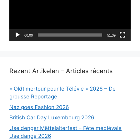
00:00
51:39
Rezent Artikelen – Articles récents
« Oldtimertour pour le Télévie » 2026 – De
grousse Reportage
Naz goes Fashion 2026
British Car Day Luxembourg 2026
Useldenger Mëttelalterfest – Fête médiévale
Useldange 2026