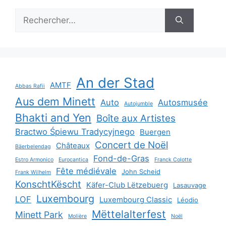
Rechercher :
An der Stad
AMTF
Abbas Rafii
Aus dem Minett
Auto
Autosmusée
Autojumble
Bhakti and Yen
Boîte aux Artistes
Bractwo Śpiewu Tradycyjnego
Buergen
Concert de Noël
Châteaux
Bäerbelendag
Fond-de-Gras
Estro Armonico
Eurocantica
Franck Colotte
Fête médiévale
John Scheid
Frank Wilhelm
KonschtKëscht
Käfer-Club Lëtzebuerg
Lasauvage
Luxembourg
LOF
Luxembourg Classic
Léodio
Mëttelalterfest
Minett Park
Molière
Noël