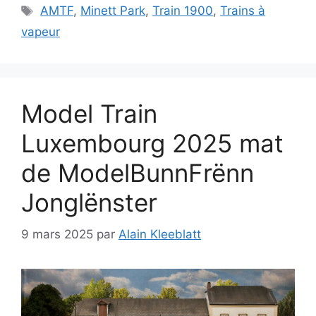
Étiquettes
AMTF
,
Minett Park
,
Train 1900
,
Trains à
vapeur
Model Train
Luxembourg 2025 mat
de ModelBunnFrënn
Jonglënster
9 mars 2025
par
Alain Kleeblatt