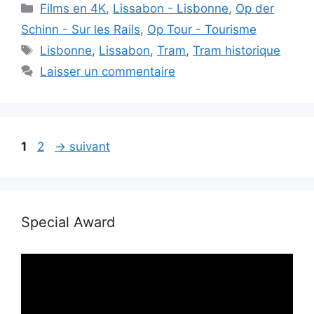
Catégories
Films en 4K
,
Lissabon - Lisbonne
,
Op der
Schinn - Sur les Rails
,
Op Tour - Tourisme
Étiquettes
Lisbonne
,
Lissabon
,
Tram
,
Tram historique
Laisser un commentaire
Page
Page
1
2
→
suivant
Special Award
Lecteur
vidéo