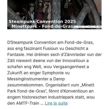
D‘Steampunk Convention am Fond-de-Gras,
ass eng faszinant Fusioun vu Geschicht a
Fantasie. Hei dréinen sech d’Zännrieder vun der
Zäit niewent deene vun der Innovatioun a
schafen eng Welt, wou Vergaangenheet a
Zukunft an enger Symphonie vu
Messinginstrumenter a Damp
zesummekommen. Organiséiert vum „Minett
Park Fond-de-Gras“, fënnt d’Konventioun an
engem historeschen Industriepark statt, wou
den AMTF-Train …
Lire la suite