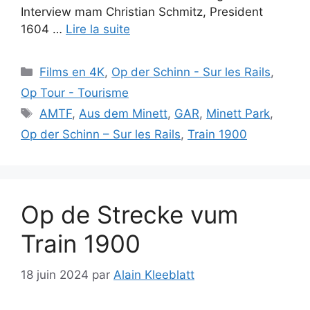
Interview mam Christian Schmitz, President
1604 …
Lire la suite
Catégories
Films en 4K
,
Op der Schinn - Sur les Rails
,
Op Tour - Tourisme
Étiquettes
AMTF
,
Aus dem Minett
,
GAR
,
Minett Park
,
Op der Schinn – Sur les Rails
,
Train 1900
Op de Strecke vum
Train 1900
18 juin 2024
par
Alain Kleeblatt