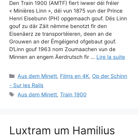
Den Train 1900 (AMTF) fiert iwwer déi fréier
« Minières Linn », déi vun 1875 vun der Prince
Henri Eisebunn (PH) opgemaach gouf. Dës Linn
gouf zu där Zäit nëmme benotzt fir den
Eisenäerz ze transportéieren, deen an de
Grouwen an der Ëmgéigend ofgebaut gouf.
D‘Linn gouf 1963 nom Zoumaachen vun de
Minnen an engem Äerdrutsch fir …
Lire la suite
Catégories
Aus dem Minett
,
Films en 4K
,
Op der Schinn
- Sur les Rails
Étiquettes
Aus dem Minett
,
Train 1900
Luxtram um Hamilius