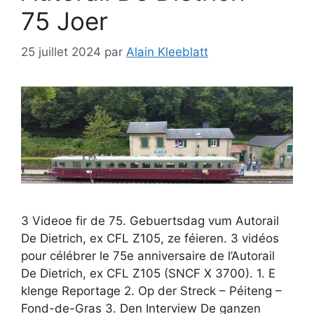
75 Joer
25 juillet 2024
par
Alain Kleeblatt
3 Videoe fir de 75. Gebuertsdag vum Autorail
De Dietrich, ex CFL Z105, ze féieren. 3 vidéos
pour célébrer le 75e anniversaire de l’Autorail
De Dietrich, ex CFL Z105 (SNCF X 3700). 1. E
klenge Reportage 2. Op der Streck – Péiteng –
Fond-de-Gras 3. Den Interview De ganzen