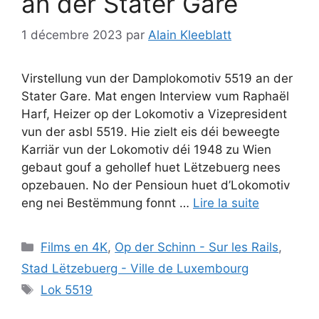
an der Stater Gare
1 décembre 2023
par
Alain Kleeblatt
Virstellung vun der Damplokomotiv 5519 an der
Stater Gare. Mat engen Interview vum Raphaël
Harf, Heizer op der Lokomotiv a Vizepresident
vun der asbl 5519. Hie zielt eis déi beweegte
Karriär vun der Lokomotiv déi 1948 zu Wien
gebaut gouf a gehollef huet Lëtzebuerg nees
opzebauen. No der Pensioun huet d’Lokomotiv
eng nei Bestëmmung fonnt …
Lire la suite
Catégories
Films en 4K
,
Op der Schinn - Sur les Rails
,
Stad Lëtzebuerg - Ville de Luxembourg
Étiquettes
Lok 5519