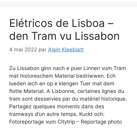
Elétricos de Lisboa –
den Tram vu Lissabon
4 mai 2022
par
Alain Kleeblatt
Zu Lissabon ginn nach e puer Linnen vum Tram
mat historeschem Material bedriwwen. Ech
lueden iech an op e klengen Tuer mat dem
flotte Material. A Lisbonne, certaines lignes du
tram sont desservies par du matériel historique.
Partagez quelques moments dans des
tramways d’un autre temps. Kuckt och:
Fotoreportage vum Citytrip – Reportage photo