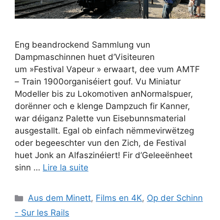
Eng beandrockend Sammlung vun
Dampmaschinnen huet d’Visiteuren
um »Festival Vapeur » erwaart, dee vum AMTF
– Train 1900organiséiert gouf. Vu Miniatur
Modeller bis zu Lokomotiven anNormalspuer,
dorënner och e klenge Dampzuch fir Kanner,
war déiganz Palette vun Eisebunnsmaterial
ausgestallt. Egal ob einfach nëmmevirwëtzeg
oder begeeschter vun den Zich, de Festival
huet Jonk an Alfaszinéiert! Fir d’Geleeënheet
sinn …
Lire la suite
Catégories
Aus dem Minett
,
Films en 4K
,
Op der Schinn
- Sur les Rails