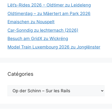
Lët’s-Rides 2026 – Oldtimer zu Leideleng
Oldtimerdag – zu Mäertert am Park 2026
Emaischen zu Nouspelt
Car-Sonndig zu Iechternach (2026)
Besuch am GridX zu Wickréng
Model Train Luxembourg 2026 zu Jonglënster
Catégories
Catégories