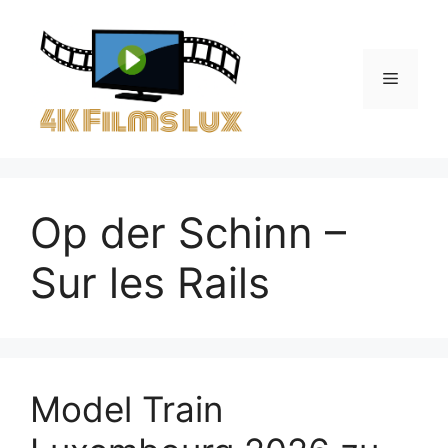
Aller
au
contenu
Menu
Op der Schinn –
Sur les Rails
Model Train