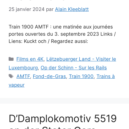
25 janvier 2024
par
Alain Kleeblatt
Train 1900 AMTF : une matinée aux journées
portes ouvertes du 3. septembre 2023 Links /
Liens: Kuckt och / Regardez aussi:
Catégories
Films en 4K
,
Lëtzebuerger Land - Visiter le
Luxembourg
,
Op der Schinn - Sur les Rails
Étiquettes
AMTF
,
Fond-de-Gras
,
Train 1900
,
Trains à
vapeur
D’Damplokomotiv 5519