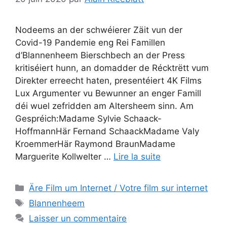
Nodeems an der schwéierer Zäit vun der
Covid-19 Pandemie eng Rei Famillen
d’Blannenheem Bierschbech an der Press
kritiséiert hunn, an domadder de Récktrëtt vum
Direkter erreecht haten, presentéiert 4K Films
Lux Argumenter vu Bewunner an enger Famill
déi wuel zefridden am Altersheem sinn. Am
Gespréich:Madame Sylvie Schaack-
HoffmannHär Fernand SchaackMadame Valy
KroemmerHär Raymond BraunMadame
Marguerite Kollwelter …
Lire la suite
Catégories
Äre Film um Internet / Votre film sur internet
Étiquettes
Blannenheem
Laisser un commentaire