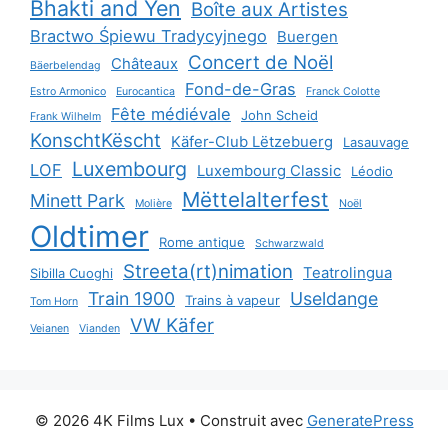
Bhakti and Yen
Boîte aux Artistes
Bractwo Śpiewu Tradycyjnego
Buergen
Concert de Noël
Châteaux
Bäerbelendag
Fond-de-Gras
Estro Armonico
Eurocantica
Franck Colotte
Fête médiévale
John Scheid
Frank Wilhelm
KonschtKëscht
Käfer-Club Lëtzebuerg
Lasauvage
Luxembourg
LOF
Luxembourg Classic
Léodio
Mëttelalterfest
Minett Park
Molière
Noël
Oldtimer
Rome antique
Schwarzwald
Streeta(rt)nimation
Teatrolingua
Sibilla Cuoghi
Train 1900
Useldange
Trains à vapeur
Tom Horn
VW Käfer
Veianen
Vianden
© 2026 4K Films Lux
• Construit avec
GeneratePress