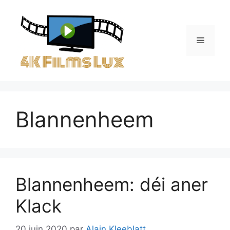
Aller
au
contenu
Menu
Blannenheem
Blannenheem: déi aner
Klack
20 juin 2020
par
Alain Kleeblatt