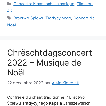
Catégories
Concerts: Klassesch - classique
,
Films en
4K
Étiquettes
Bractwo Śpiewu Tradycyjnego
,
Concert de
Noël
Chrëschtdagsconcert
2022 – Musique de
Noël
22 décembre 2022
par
Alain Kleeblatt
Confrérie du chant traditionnel / Bractwo
Śpiewu Tradycyjnego Kapela Janiszewskich