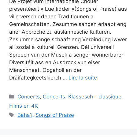
De Projet vum internationale Chouer
presentéiert « Lueflidder »(Songs of Praise) aus
ville verschiddenen Traditiounen a
Gemeinschaften. Zesumme sangen erlaabt eng
aner Approche zu auslännesche Kulturen.
Zesumme sange schaaft eng Verbindung iwwer
all sozial a kulturell Grenzen. Déi universell
Sprooch vun der Musek a senger wonnerbarer
Diversitéit ass en Ausdrock vun eiser
Mënschheet. Opgeholl an der
Dräifaltegkeetskierch …
Lire la suite
Catégories
Concerts
,
Concerts: Klassesch - classique
,
Films en 4K
Étiquettes
Baha'i
,
Songs of Praise