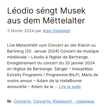
Léodio séngt Musek
aus dem Mëttelalter
3 février 2024
par
Alain Kleeblatt
Live Matschnëtt vum Concert an der Kierch vu
Bartreng (20. Januar 2024) Concert de musique
médiévale – Léodio à l’église de Bertrange.
Enregistrement du concert du 20 janvier 2024
en l’église de Bertrange. Sänger – Interprètes
Extraits Programm / Programme Bis:Fi, Maris de
vostre amour – Adam de la HalleBonne
amourette – Adam de la …
Lire la suite
Catégories
Concerts
,
Concerts: Klassesch - classique
,