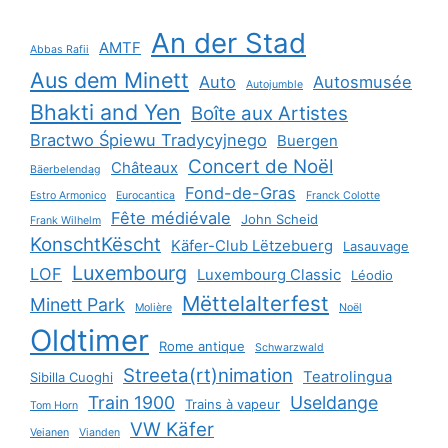
An der Stad
AMTF
Abbas Rafii
Aus dem Minett
Auto
Autosmusée
Autojumble
Bhakti and Yen
Boîte aux Artistes
Bractwo Śpiewu Tradycyjnego
Buergen
Concert de Noël
Châteaux
Bäerbelendag
Fond-de-Gras
Estro Armonico
Eurocantica
Franck Colotte
Fête médiévale
John Scheid
Frank Wilhelm
KonschtKëscht
Käfer-Club Lëtzebuerg
Lasauvage
Luxembourg
LOF
Luxembourg Classic
Léodio
Mëttelalterfest
Minett Park
Molière
Noël
Oldtimer
Rome antique
Schwarzwald
Streeta(rt)nimation
Teatrolingua
Sibilla Cuoghi
Train 1900
Useldange
Trains à vapeur
Tom Horn
VW Käfer
Veianen
Vianden