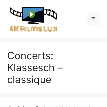
Aller
au
contenu
Menu
Concerts:
Klassesch –
classique