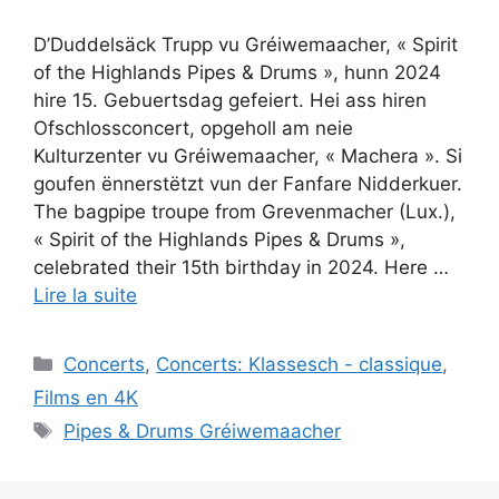
D’Duddelsäck Trupp vu Gréiwemaacher, « Spirit
of the Highlands Pipes & Drums », hunn 2024
hire 15. Gebuertsdag gefeiert. Hei ass hiren
Ofschlossconcert, opgeholl am neie
Kulturzenter vu Gréiwemaacher, « Machera ». Si
goufen ënnerstëtzt vun der Fanfare Nidderkuer.
The bagpipe troupe from Grevenmacher (Lux.),
« Spirit of the Highlands Pipes & Drums »,
celebrated their 15th birthday in 2024. Here …
Lire la suite
Catégories
Concerts
,
Concerts: Klassesch - classique
,
Films en 4K
Étiquettes
Pipes & Drums Gréiwemaacher