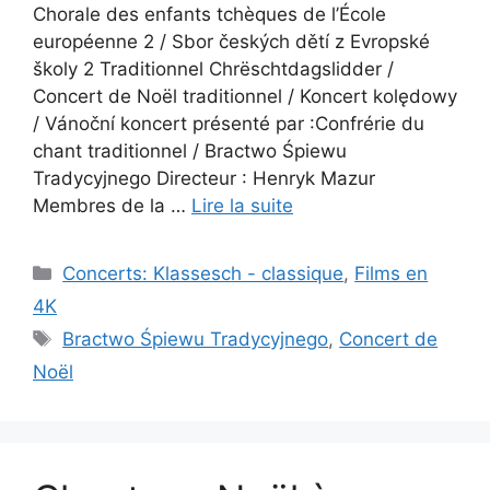
Chorale des enfants tchèques de l’École
européenne 2 / Sbor českých dětí z Evropské
školy 2 Traditionnel Chrëschtdagslidder /
Concert de Noël traditionnel / Koncert kolędowy
/ Vánoční koncert présenté par :Confrérie du
chant traditionnel / Bractwo Śpiewu
Tradycyjnego Directeur : Henryk Mazur
Membres de la …
Lire la suite
Catégories
Concerts: Klassesch - classique
,
Films en
4K
Étiquettes
Bractwo Śpiewu Tradycyjnego
,
Concert de
Noël