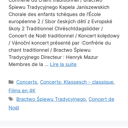
Śpiewu Tradycyjnego Kapela Janiszewskich
Chorale des enfants tchèques de l’École
européenne 2 / Sbor českých dětí z Evropské
školy 2 Traditionnel Chrëschtdagslidder /
Concert de Noël traditionnel / Koncert kolędowy
/ Vánoční koncert présenté par :Confrérie du
chant traditionnel / Bractwo Śpiewu
Tradycyjnego Directeur : Henryk Mazur
Membres de la …
Lire la suite
Catégories
Concerts
,
Concerts: Klassesch - classique
,
Films en 4K
Étiquettes
Bractwo Śpiewu Tradycyjnego
,
Concert de
Noël