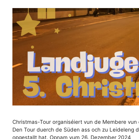
Christmas-Tour organiséiert vun de Membere vun 
Den Tour duerch de Süden ass och zu Leideleng 
opgestallt hat. Opnam vum 26. Dezember 2024