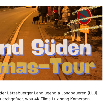
der Lëtzebuerger Landjugend a Jongbaueren (LLJ).
duerchgefuer, wou 4K Films Lux seng Kameraen