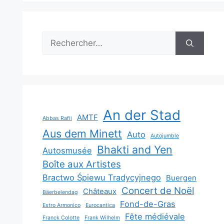
Rechercher :
An der Stad
AMTF
Abbas Rafii
Aus dem Minett
Auto
Autojumble
Bhakti and Yen
Autosmusée
Boîte aux Artistes
Bractwo Śpiewu Tradycyjnego
Buergen
Concert de Noël
Châteaux
Bäerbelendag
Fond-de-Gras
Estro Armonico
Eurocantica
Fête médiévale
Franck Colotte
Frank Wilhelm