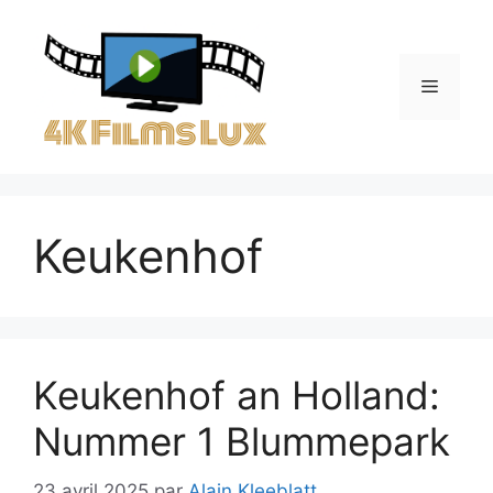
Aller
au
contenu
Menu
Keukenhof
Keukenhof an Holland:
Nummer 1 Blummepark
23 avril 2025
par
Alain Kleeblatt