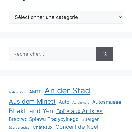
Catégories
Rechercher :
An der Stad
AMTF
Abbas Rafii
Aus dem Minett
Auto
Autosmusée
Autojumble
Bhakti and Yen
Boîte aux Artistes
Bractwo Śpiewu Tradycyjnego
Buergen
Concert de Noël
Châteaux
Bäerbelendag