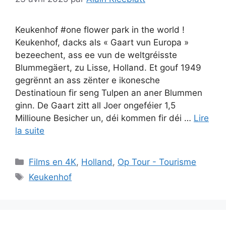
Keukenhof #one flower park in the world !
Keukenhof, dacks als « Gaart vun Europa »
bezeechent, ass ee vun de weltgréisste
Blummegäert, zu Lisse, Holland. Et gouf 1949
gegrënnt an ass zënter e ikonesche
Destinatioun fir seng Tulpen an aner Blummen
ginn. De Gaart zitt all Joer ongeféier 1,5
Millioune Besicher un, déi kommen fir déi …
Lire
la suite
Catégories
Films en 4K
,
Holland
,
Op Tour - Tourisme
Étiquettes
Keukenhof