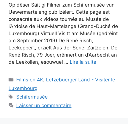
Op dëser Säit gi Filmer zum Schifermusée vun
Uewermarteleng publizéiert. Cette page est
consacrée aux vidéos tournés au Musée de
l’Ardoise de Haut-Martelange (Grand-Duché de
Luxembourg) Virtuell Visitt am Musée (gedréint
am September 2019) De René Risch,
Leekëppert, erzielt Aus der Serie: Zäitzeien. De
René Risch, 79 Joer, erënnert un d’Aarbecht an
de Leekollen, esouwuel …
Lire la suite
Catégories
Films en 4K
,
Lëtzebuerger Land - Visiter le
Luxembourg
Étiquettes
Schifermusée
Laisser un commentaire