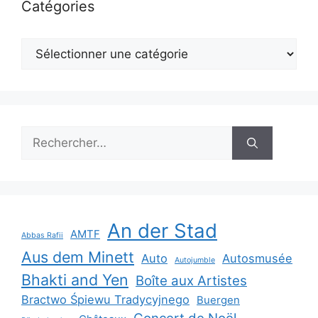
Catégories
Catégories
Rechercher :
An der Stad
AMTF
Abbas Rafii
Aus dem Minett
Auto
Autosmusée
Autojumble
Bhakti and Yen
Boîte aux Artistes
Bractwo Śpiewu Tradycyjnego
Buergen