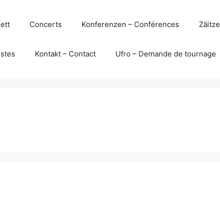
ett
Concerts
Konferenzen – Conférences
Zäitz
istes
Kontakt – Contact
Ufro – Demande de tournage