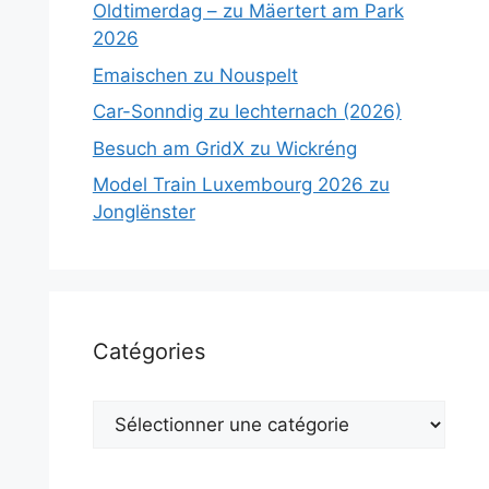
Oldtimerdag – zu Mäertert am Park
2026
Emaischen zu Nouspelt
Car-Sonndig zu Iechternach (2026)
Besuch am GridX zu Wickréng
Model Train Luxembourg 2026 zu
Jonglënster
Catégories
Catégories