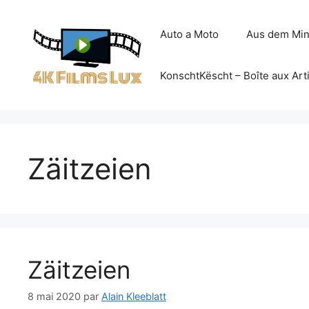
Aller
au
Auto a Moto
Aus dem Min
contenu
KonschtKëscht – Boîte aux Art
Zäitzeien
Zäitzeien
8 mai 2020
par
Alain Kleeblatt