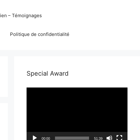
eien – Témoignages
Politique de confidentialité
Special Award
Lecteur
vidéo
00:00
51:39