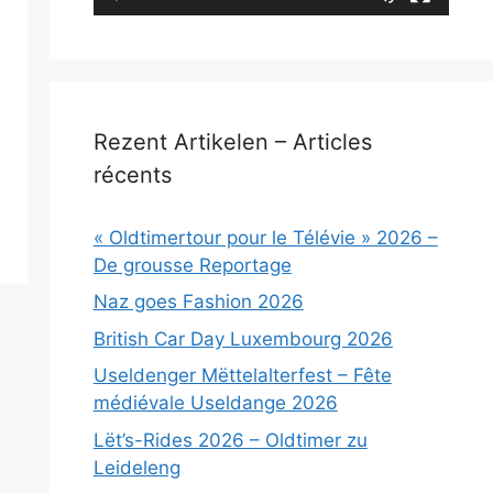
Rezent Artikelen – Articles
récents
« Oldtimertour pour le Télévie » 2026 –
De grousse Reportage
Naz goes Fashion 2026
British Car Day Luxembourg 2026
Useldenger Mëttelalterfest – Fête
médiévale Useldange 2026
Lët’s-Rides 2026 – Oldtimer zu
Leideleng