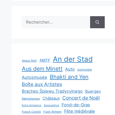
Rechercher :
An der Stad
AMTF
Abbas Rafii
Aus dem Minett
Auto
Autojumble
Bhakti and Yen
Autosmusée
Boîte aux Artistes
Bractwo Śpiewu Tradycyjnego
Buergen
Concert de Noël
Châteaux
Bäerbelendag
Fond-de-Gras
Estro Armonico
Eurocantica
Fête médiévale
Franck Colotte
Frank Wilhelm