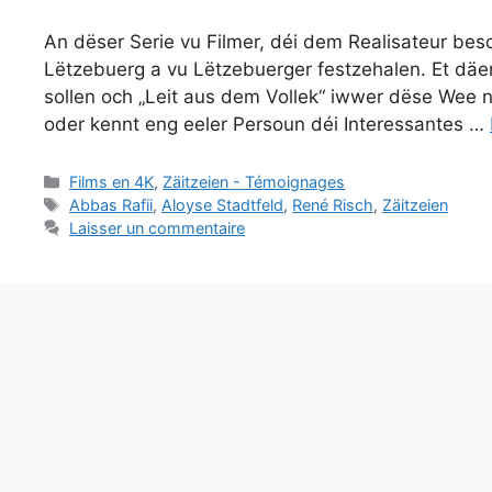
An dëser Serie vu Filmer, déi dem Realisateur be
Lëtzebuerg a vu Lëtzebuerger festzehalen. Et dä
sollen och „Leit aus dem Vollek“ iwwer dëse Wee n
oder kennt eng eeler Persoun déi Interessantes …
Catégories
Films en 4K
,
Zäitzeien - Témoignages
Étiquettes
Abbas Rafii
,
Aloyse Stadtfeld
,
René Risch
,
Zäitzeien
Laisser un commentaire