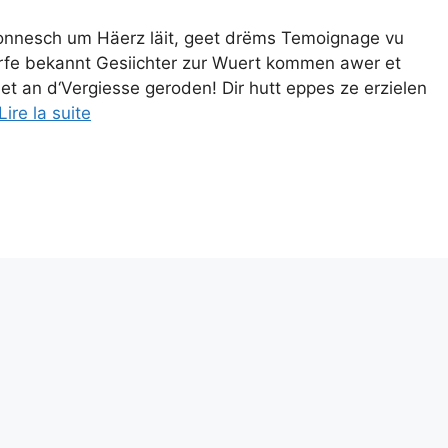
sonnesch um Häerz läit, geet drëms Temoignage vu
erfe bekannt Gesiichter zur Wuert kommen awer et
et an d‘Vergiesse geroden! Dir hutt eppes ze erzielen
Lire la suite